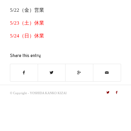
5/22（金）営業
5/23（土）休業
5/24（日）休業
Share this entry
© Copyright - YOSHIDA KANKO KIZAI