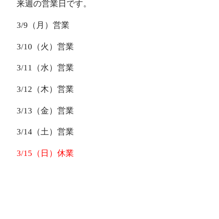
来週の営業日です。
3/9（月）営業
3/10（火）営業
3/11（水）営業
3/12（木）営業
3/13（金）営業
3/14（土）営業
3/15（日）休業