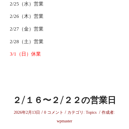
2/25（水）営業
2/26（木）営業
2/27（金）営業
2/28（土）営業
3/1（日）休業
２/１６〜２/２２の営業日
/
/
/
2026年2月13日
0 コメント
カテゴリ:
Topics
作成者:
wpmaster